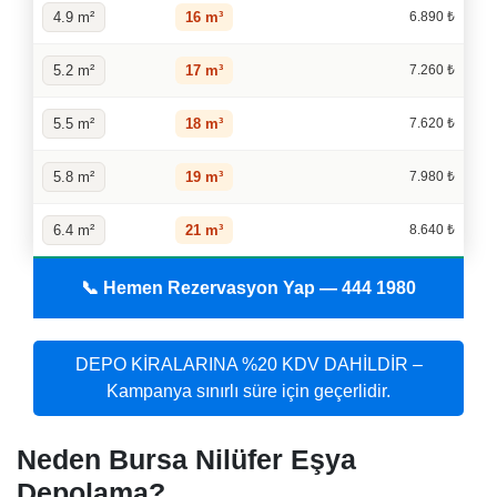
4.9 m²
16 m³
6.890 ₺
5.2 m²
17 m³
7.260 ₺
5.5 m²
18 m³
7.620 ₺
5.8 m²
19 m³
7.980 ₺
6.4 m²
21 m³
8.640 ₺
📞 Hemen Rezervasyon Yap — 444 1980
DEPO KİRALARINA %20 KDV DAHİLDİR –
Kampanya sınırlı süre için geçerlidir.
Neden Bursa Nilüfer Eşya
Depolama?