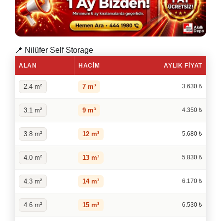
📍 Nilüfer Self Storage
ALAN
HACIM
AYLIK FIYAT
2.4 m²
7 m³
3.630 ₺
3.1 m²
9 m³
4.350 ₺
3.8 m²
12 m³
5.680 ₺
4.0 m²
13 m³
5.830 ₺
4.3 m²
14 m³
6.170 ₺
4.6 m²
15 m³
6.530 ₺