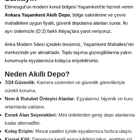
Etimesgut'un modern konut bölgesi Yaşamkent'te hizmet veren
Ankara Yaşamkent Akıllı Depo
, bölge sakinlerine ve çevre
mahallelere uygun fiyatlı, güvenli depolama alanları sunar. İki
ayrı ünitemizle (D:2) farklı ihtiyaçlara yanıt veriyoruz.
Anka Modern Sitesi içindeki tesisimiz, Yaşamkent Mahallesi'nin
merkezinde yer almaktadır. Toplu taşıma güzergâhlarına yakın
konumuyla eşyalarınıza kolayca erişebilirsiniz.
Neden Akıllı Depo?
7/24 Güvenlik:
Kamera sistemleri ve güvenlik görevlileriyle
sürekli koruma.
Nem & Rutubet Önleyici Alanlar:
Eşyalarınız hijyenik ve kuru
ortamlarda saklanır.
Esnek Alan Seçenekleri:
Mini ünitelerden geniş depo alanlarına
kadar alternatifler.
Kolay Erişim:
Mesai saatleri içinde eşyalarınıza hızlıca ulaşın.
Kişisel Kilit:
Deponuza kendi asma kilidinizi takın, anahtarı siz