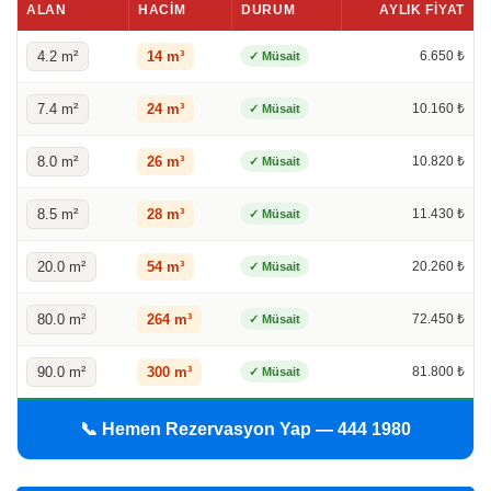
ALAN
HACIM
DURUM
AYLIK FIYAT
4.2 m²
14 m³
6.650 ₺
✓ Müsait
7.4 m²
24 m³
10.160 ₺
✓ Müsait
8.0 m²
26 m³
10.820 ₺
✓ Müsait
8.5 m²
28 m³
11.430 ₺
✓ Müsait
20.0 m²
54 m³
20.260 ₺
✓ Müsait
80.0 m²
264 m³
72.450 ₺
✓ Müsait
90.0 m²
300 m³
81.800 ₺
✓ Müsait
📞 Hemen Rezervasyon Yap — 444 1980