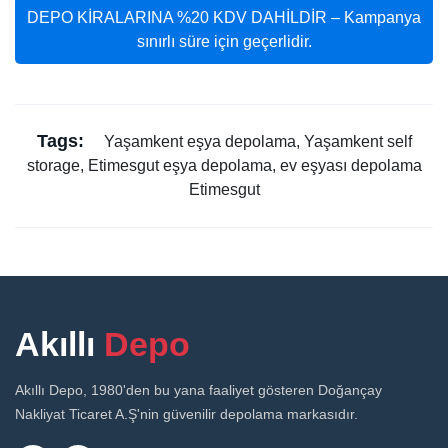
DEPO KİRALARINA %20 KDV DAHİLDİR – Kampanya
sınırlı süre için geçerlidir.
Tags:
Yaşamkent eşya depolama, Yaşamkent self
storage, Etimesgut eşya depolama, ev eşyası depolama
Etimesgut
Akıllı
Depo
Akıllı Depo, 1980'den bu yana faaliyet gösteren Doğançay
Nakliyat Ticaret A.Ş'nin güvenilir depolama markasıdır.