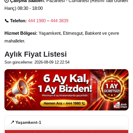
🕐 Çalışma Saatleri:
Pazartesi - Cumartesi (Resmi Tatil Günleri
Hariç) 08:30 - 18:00
📞 Telefon:
444 1980
–
444 3839
Hizmet Bölgesi:
Yaşamkent, Etimesgut, Batıkent ve çevre
mahalleler.
Aylık Fiyat Listesi
Son güncelleme: 2026-08-09 12:22:54
📍 Yaşamkent-1